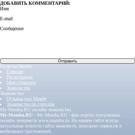
ДОБАВИТЬ КОММЕНТАРИЙ:
Имя
E-mail
Сообщение
Разделы Mamba
Главная
Регистрация
Моя страница
Знакомства
Знакомства
Отзывы про Мамбу
Знакомства по городам
My-Mamba.RU онлайн знакомства
My-Mamba.RU
- My-Mamba.RU - фан портал популязных
онлайн знакомств www.mamba.ru. На нашем сайте всегда
актуальные новости сайта занкомств, описание сервисов и
мобильных приложений.