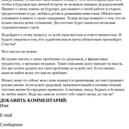
чтобы в будущем при личной встрече не возникло никаких недоразумений.
Пишите о своих планах на будущее, расскажите о своей работе и отдыхе,
предпочтениях в еде, любви к детям и домашним животным. Обязательно
упомяните в анкете о своих ожиданиях. Только всегда помните о том, что не
нужно писать целое сочинение. Достаточно будет написать несколько
содержательных строк.
Подойдите к этому вопросу со всей серьезностью и ответственностью. И
будьте уверены в том, что судьбоносная встреча обязательно произойдет.
Счастья!
Чего писать не нужно
Не нужно писать о своих проблемах со здоровьем, о финансовых
трудностях, о прошлых неудачах. Такие описания сразу наводят на мысль,
что вы хотите решить все свои проблемы за чужой счет. Естественно,
шансов найти мужа это вам не прибавит.
Может, кому-то сейчас мои слова покажутся циничными, но они отражают
реалии жизни: всем нужен здоровый, привлекательный и оптимистичный
спутник жизни без вредных привычек. А нытиков, зануд, бедных и больных
не любит никто. Ведь вы сами не хотите себе такого мужа, не так ли?
ДОБАВИТЬ КОММЕНТАРИЙ:
Имя
E-mail
Сообщение