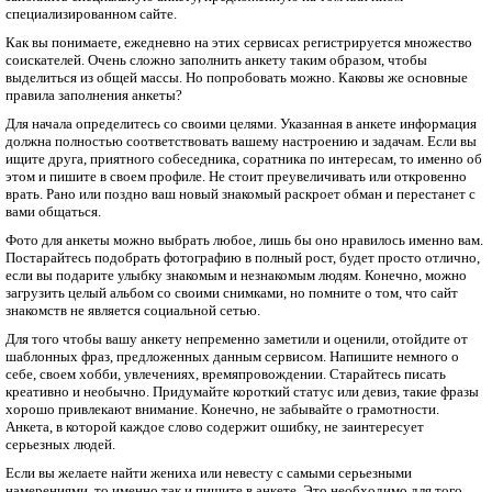
специализированном сайте.
Как вы понимаете, ежедневно на этих сервисах регистрируется множество
соискателей. Очень сложно заполнить анкету таким образом, чтобы
выделиться из общей массы. Но попробовать можно. Каковы же основные
правила заполнения анкеты?
Для начала определитесь со своими целями. Указанная в анкете информация
должна полностью соответствовать вашему настроению и задачам. Если вы
ищите друга, приятного собеседника, соратника по интересам, то именно об
этом и пишите в своем профиле. Не стоит преувеличивать или откровенно
врать. Рано или поздно ваш новый знакомый раскроет обман и перестанет с
вами общаться.
Фото для анкеты можно выбрать любое, лишь бы оно нравилось именно вам.
Постарайтесь подобрать фотографию в полный рост, будет просто отлично,
если вы подарите улыбку знакомым и незнакомым людям. Конечно, можно
загрузить целый альбом со своими снимками, но помните о том, что сайт
знакомств не является социальной сетью.
Для того чтобы вашу анкету непременно заметили и оценили, отойдите от
шаблонных фраз, предложенных данным сервисом. Напишите немного о
себе, своем хобби, увлечениях, времяпровождении. Старайтесь писать
креативно и необычно. Придумайте короткий статус или девиз, такие фразы
хорошо привлекают внимание. Конечно, не забывайте о грамотности.
Анкета, в которой каждое слово содержит ошибку, не заинтересует
серьезных людей.
Если вы желаете найти жениха или невесту с самыми серьезными
намерениями, то именно так и пишите в анкете. Это необходимо для того,