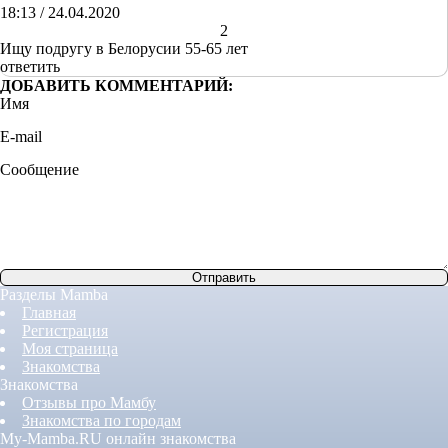
18:13 / 24.04.2020
+
-
2
Ищу подругу в Белорусии 55-65 лет
ответить
ДОБАВИТЬ КОММЕНТАРИЙ:
Имя
E-mail
Сообщение
Разделы Mamba
Главная
Регистрация
Моя страница
Знакомства
Знакомства
Отзывы про Мамбу
Знакомства по городам
My-Mamba.RU онлайн знакомства