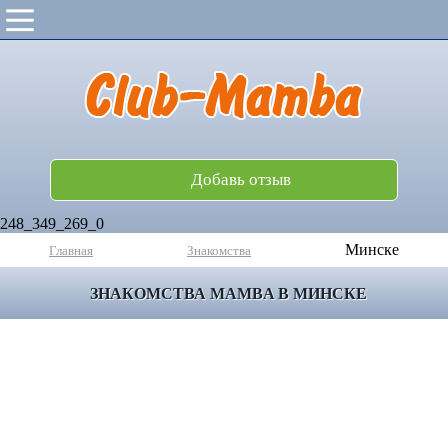
Добавь отзыв
248_349_269_0
Минске
Главная
Знакомства
ЗНАКОМСТВА MAMBA В МИНСКЕ