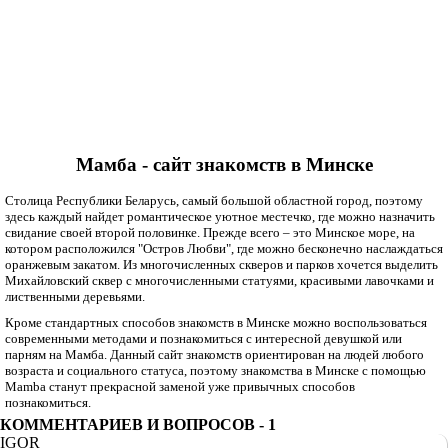
Мамба - сайт знакомств в Минске
Столица Республики Беларусь, самый большой областной город, поэтому
здесь каждый найдет романтическое уютное местечко, где можно назначить
свидание своей второй половинке. Прежде всего – это Минское море, на
котором расположился "Остров Любви", где можно бесконечно наслаждаться
оранжевым закатом. Из многочисленных скверов и парков хочется выделить
Михайловский сквер с многочисленными статуями, красивыми лавочками и
лиственными деревьями.
Кроме стандартных способов знакомств в Минске можно воспользоваться
современными методами и познакомиться с интересной девушкой или
парням на Мамба. Данный сайт знакомств ориентирован на людей любого
возраста и социального статуса, поэтому знакомства в Минске с помощью
Mamba станут прекрасной заменой уже привычных способов
познакомиться.
КОММЕНТАРИЕВ И ВОПРОСОВ -
1
IGOR